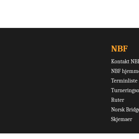
NBF
Kontakt NB
NBF hjemme
Terminliste
Turneringso
Ruter
Norsk Bridge
Skjemaer