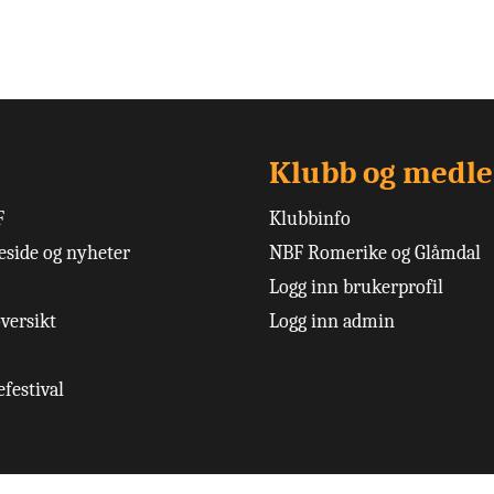
Klubb og medl
F
Klubbinfo
side og nyheter
NBF Romerike og Glåmdal
Logg inn brukerprofil
versikt
Logg inn admin
festival