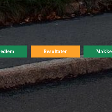
medlem
Resultater
Makke