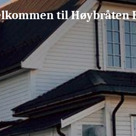
elkommen til Høybråten 