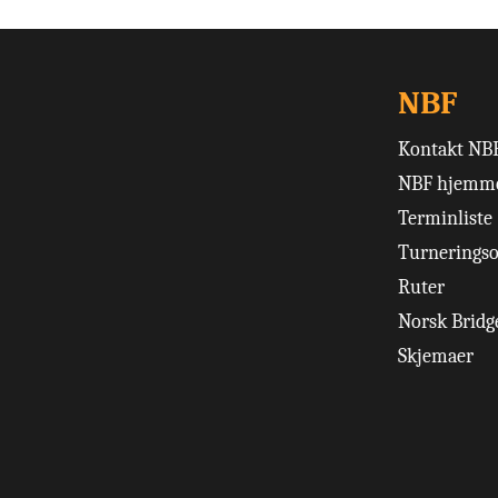
NBF
Kontakt NB
NBF hjemme
Terminliste
Turneringso
Ruter
Norsk Bridge
Skjemaer